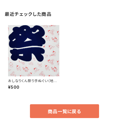
最近チェックした商品
おしなりくん祭り手ぬぐい（地紋・
赤）
¥500
商品一覧に戻る